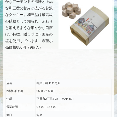
かなアーモンドの風味と上品
な和三盆の甘みが広がる贅沢
なクッキー。和三盆は最高級
の砂糖として知られ、ふわり
と消えるような細やかな口溶
けが特徴。隠し味に下田産の
塩を使用しています。希望小
売価格850円（9個入）
店名
御菓子司 ロロ黒船
お問い合わせ
0558-22-5609
住所
下田市2丁目2-37 （MAP-B2）
営業時間
9：00～18：00
休日
無休