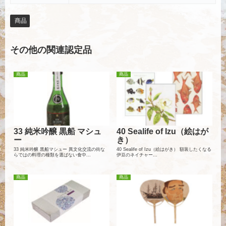
商品
その他の関連認定品
商品
商品
33 純米吟醸 黒船 マシュ
40 Sealife of Izu（絵はが
ー
き）
33 純米吟醸 黒船マシュー 異文化交流の街な
40 Sealife of Izu（絵はがき） 額装したくなる
らではの料理の種類を選ばない食中...
伊豆のネイチャー...
商品
商品