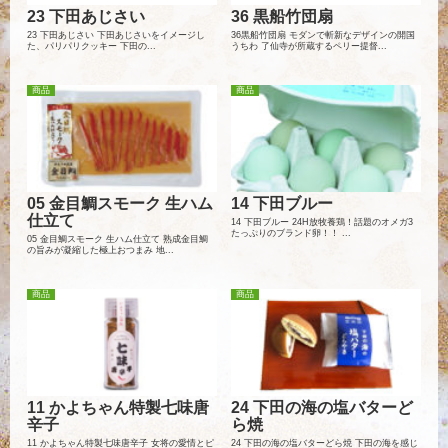
23 下田あじさい
36 黒船竹団扇
23 下田あじさい 下田あじさいをイメージし
36黒船竹団扇 モダンで斬新なデザインの開国
た、パリパリクッキー 下田の...
うちわ 了仙寺が所蔵するペリー提督...
商品
商品
05 金目鯛スモーク 生ハム
14 下田ブルー
仕立て
14 下田ブルー 24H放牧養鶏！話題のオメガ3
たっぷりのブランド卵！！ ...
05 金目鯛スモーク 生ハム仕立て 熟成金目鯛
の旨みが凝縮した極上おつまみ 地...
商品
商品
11 かよちゃん特製七味唐
24 下田の海の塩バターど
辛子
ら焼
11 かよちゃん特製七味唐辛子 女将の愛情とピ
24 下田の海の塩バターどら焼 下田の海を感じ